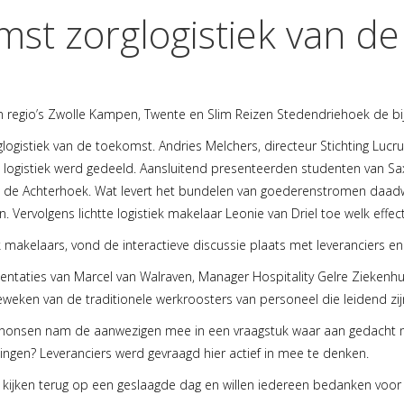
st zorglogistiek van d
 regio’s Zwolle Kampen, Twente en Slim Reizen Stedendriehoek de bi
glogistiek van de toekomst. Andries Melchers, directeur Stichting Lu
 logistiek werd gedeeld. Aansluitend presenteerden studenten van S
n de Achterhoek. Wat levert het bundelen van goederenstromen daadwer
 Vervolgens lichtte logistiek makelaar Leonie van Driel toe welk effect
k makelaars, vond de interactieve discussie plaats met leveranciers en 
aties van Marcel van Walraven, Manager Hospitality Gelre Ziekenhuize
eken van de traditionele werkroosters van personeel die leidend zij
Aanonsen nam de aanwezigen mee in een vraagstuk waar aan gedacht 
ingen? Leveranciers werd gevraagd hier actief in mee te denken.
kijken terug op een geslaagde dag en willen iedereen bedanken voor