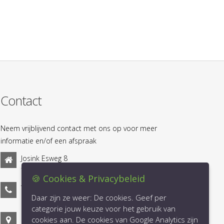
Contact
Neem vrijblijvend contact met ons op voor meer
informatie en/of een afspraak
Josink Esweg 8
7545 PN Enschede
🍪 Cookies & Privacybeleid
Telefoon: 053-2030031
Daar zijn ze weer: De cookies. Geef per
info@lucrum.nl
Email:
categorie jouw keuze voor het gebruik van
Plan uw route!
cookies aan. De cookies van Google Analytics zijn