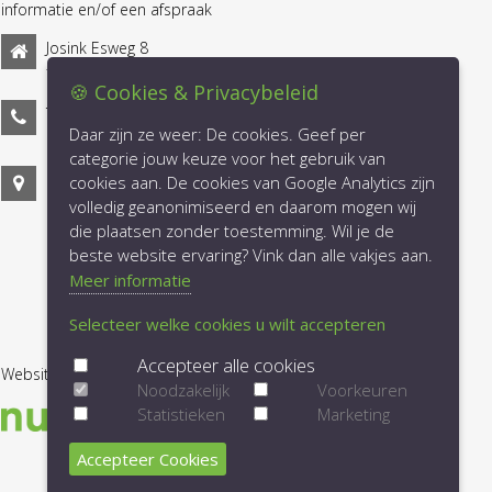
informatie en/of een afspraak
Josink Esweg 8
7545 PN Enschede
🍪 Cookies & Privacybeleid
Telefoon: 053-2030031
Daar zijn ze weer: De cookies. Geef per
info@lucrum.nl
Email:
categorie jouw keuze voor het gebruik van
Plan uw route!
cookies aan. De cookies van Google Analytics zijn
volledig geanonimiseerd en daarom mogen wij
die plaatsen zonder toestemming. Wil je de
beste website ervaring? Vink dan alle vakjes aan.
Meer informatie
Selecteer welke cookies u wilt accepteren
Accepteer alle cookies
Website gerealiseerd door
Noodzakelijk
Voorkeuren
Statistieken
Marketing
Accepteer Cookies