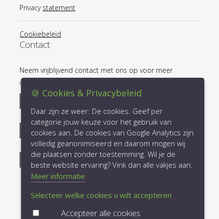
Privacy
statement
Cookiebeleid
Contact
Neem vrijblijvend contact met ons op voor meer
informatie en/of een afspraak
🍪 Cookies & Privacybeleid
Josink Esweg 8
Daar zijn ze weer: De cookies. Geef per
7545 PN Enschede
categorie jouw keuze voor het gebruik van
Telefoon: 053-2030031
cookies aan. De cookies van Google Analytics zijn
Email:
info@lucrum.nl
volledig geanonimiseerd en daarom mogen wij
die plaatsen zonder toestemming. Wil je de
Plan uw route!
beste website ervaring? Vink dan alle vakjes aan.
Meer informatie
Selecteer welke cookies u wilt accepteren
Accepteer alle cookies